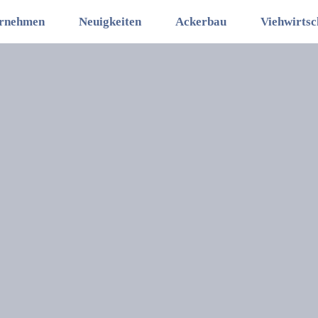
rnehmen
Neuigkeiten
Ackerbau
Viehwirtsc