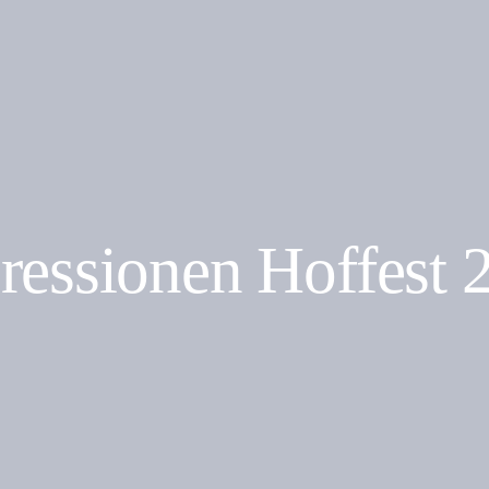
ressionen Hoffest 