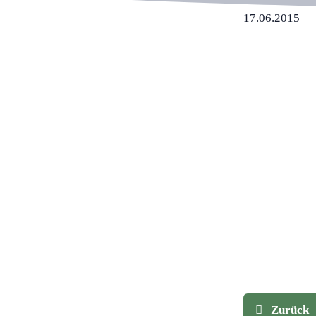
17.06.2015
Zurück